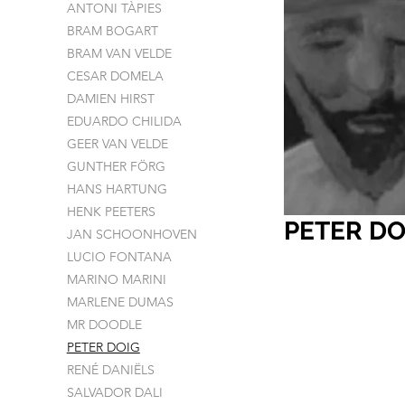
ANTONI TÀPIES
BRAM BOGART
BRAM VAN VELDE
CESAR DOMELA
DAMIEN HIRST
EDUARDO CHILIDA
GEER VAN VELDE
GUNTHER FÖRG
HANS HARTUNG
HENK PEETERS
PETER DO
JAN SCHOONHOVEN
LUCIO FONTANA
MARINO MARINI
MARLENE DUMAS
MR DOODLE
PETER DOIG
RENÉ DANIËLS
SALVADOR DALI